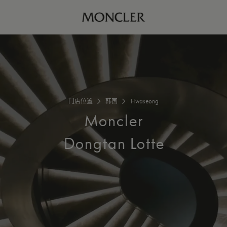
门店位置
韩国
Hwaseong
Moncler
Dongtan Lotte