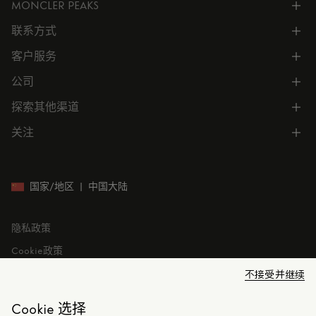
MONCLER PEAKS
联系方式
了解专属权益
客户服务
电话联系 400-0362-166
联系在线客服
公司
所有服务
向我们发送电子邮件
常见问题
探索其他渠道
公司信息
门店位置
订单跟踪
公司管理
关注
微信小程序
预约
售后服务
可持续发展
CODE MONCLER
就业机会
投资者关系
国家/地区
|
中国大陆
隐私政策
Cookie政策
Cookie设置
不接受并继续
法律问题
Cookie 选择