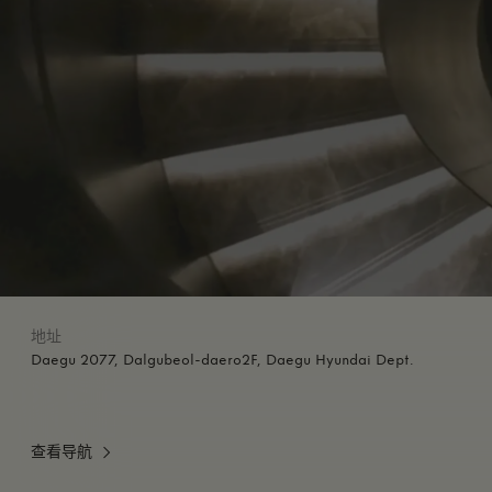
地址
Daegu 2077, Dalgubeol-daero2F, Daegu Hyundai Dept.
查看导航