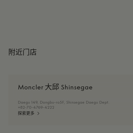
附近门店
Moncler 大邱 Shinsegae
Daegu 149, Dongbu-ro5F, Shinsegae Daegu Dept.
+82-70-4769-4222
探索更多