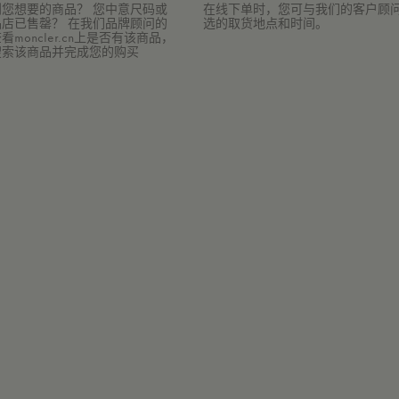
您想要的商品？ 您中意尺码或
在线下单时，您可与我们的客户顾
店已售罄？ 在我们品牌顾问的
选的取货地点和时间。
moncler.cn上是否有该商品，
搜索该商品并完成您的购买