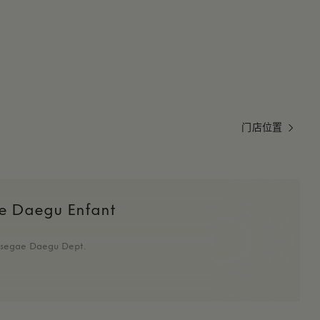
门店位置
e Daegu Enfant
nsegae Daegu Dept.