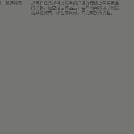
问一起选择首
您可在任意提供此服务的门店办理线上购买商品
的换货。检查退回商品后，客户顾问将协助您挑
选其他款式、颜色或尺码，并完成换货流程。