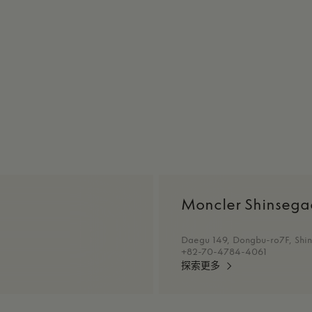
Moncler Shinsega
Daegu 149, Dongbu-ro7F, Shi
+82-70-4784-4061
探索更多