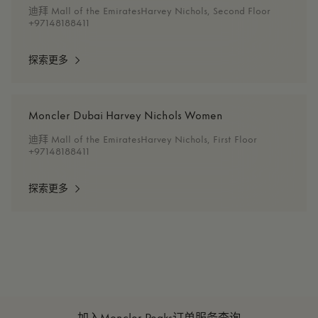
迪拜 Mall of the EmiratesHarvey Nichols, Second Floor
+97148188411
探索更多
Moncler Dubai Harvey Nichols Women
迪拜 Mall of the EmiratesHarvey Nichols, First Floor
+97148188411
探索更多
加入Moncler Peaks
订单服务查询