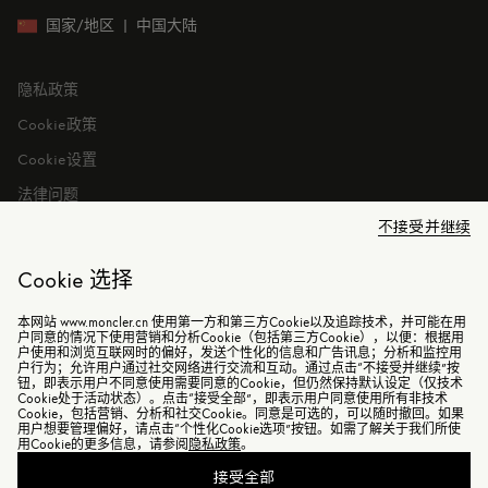
投资者关系
国家/地区
|
中国大陆
隐私政策
Cookie政策
Cookie设置
法律问题
不接受并继续
Cookie 选择
本网站 www.moncler.cn 使用第一方和第三方Cookie以及追踪技术，并可能在用
©2026 盟可睐（上海）商贸有限公司 保留所有权利
户同意的情况下使用营销和分析Cookie（包括第三方Cookie），以便：根据用
户使用和浏览互联网时的偏好，发送个性化的信息和广告讯息；分析和监控用
户行为；允许用户通过社交网络进行交流和互动。通过点击“不接受并继续”按
电子营业执照
钮，即表示用户不同意使用需要同意的Cookie，但仍然保持默认设定（仅技术
Cookie处于活动状态）。点击“接受全部”，即表示用户同意使用所有非技术
沪ICP备2021014729号-2
Cookie，包括营销、分析和社交Cookie。同意是可选的，可以随时撤回。如果
用户想要管理偏好，请点击“个性化Cookie选项”按钮。如需了解关于我们所使
沪公网安备31010602006898号
用Cookie的更多信息，请参阅
隐私政策
。
接受全部