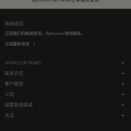
新闻资讯
订阅我们的新闻资讯，与Moncler保持联系。
订阅最新资讯
MONCLER PEAKS
联系方式
了解专属权益
客户服务
电话联系 400-0362-166
联系在线客服
公司
所有服务
向我们发送电子邮件
常见问题
探索其他渠道
公司信息
门店位置
订单跟踪
公司管理
关注
微信小程序
预约
售后服务
可持续发展
CODE MONCLER
就业机会