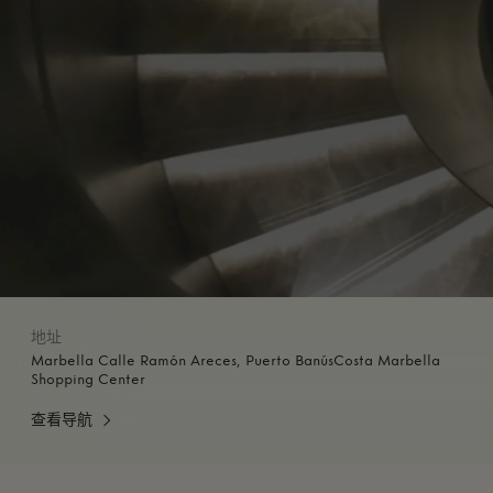
地址
Marbella Calle Ramón Areces, Puerto BanúsCosta Marbella
Shopping Center
查看导航