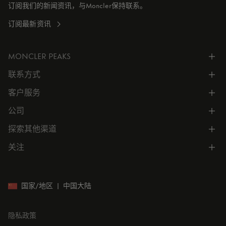
订阅我们的新闻资讯，与Moncler保持联系。
订阅最新资讯
MONCLER PEAKS
联系方式
了解专属权益
客户服务
电话联系 400-0362-166
联系在线客服
公司
所有服务
向我们发送电子邮件
常见问题
探索其他渠道
公司信息
门店位置
订单跟踪
公司管理
关注
微信小程序
预约
售后服务
可持续发展
CODE MONCLER
就业机会
投资者关系
国家/地区
|
中国大陆
隐私政策