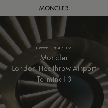
门店位置
英国
伦敦
Moncler
London Heathrow Airport
Terminal 3