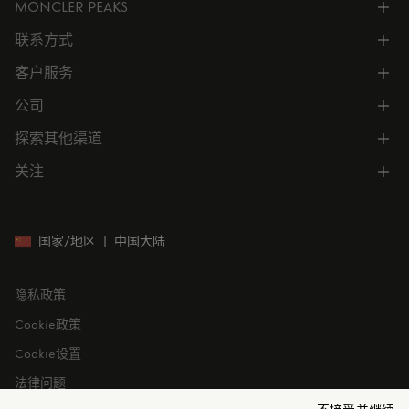
MONCLER PEAKS
联系方式
了解专属权益
客户服务
电话联系 400-0362-166
联系在线客服
公司
所有服务
向我们发送电子邮件
常见问题
探索其他渠道
公司信息
门店位置
订单跟踪
公司管理
关注
微信小程序
预约
售后服务
可持续发展
CODE MONCLER
就业机会
投资者关系
国家/地区
|
中国大陆
隐私政策
Cookie政策
Cookie设置
法律问题