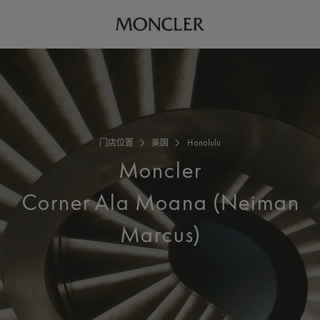
门店位置
美国
Honolulu
Moncler
Corner Ala Moana (Neiman
Marcus)