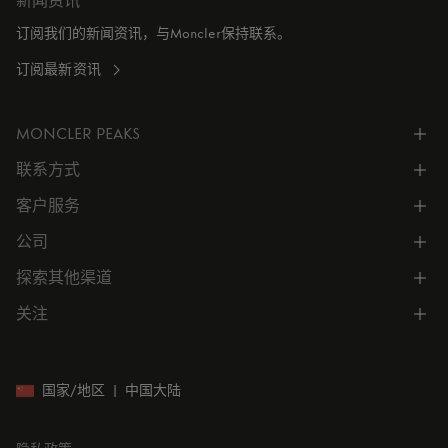
新闻资讯
订阅我们的新闻资讯，与Moncler保持联系。
订阅最新资讯
MONCLER PEAKS
联系方式
了解专属权益
客户服务
电话联系 400-0362-166
联系在线客服
公司
所有服务
向我们发送电子邮件
常见问题
探索其他渠道
公司信息
门店位置
订单跟踪
公司管理
关注
微信小程序
预约
售后服务
可持续发展
CODE MONCLER
就业机会
投资者关系
国家/地区
|
中国大陆