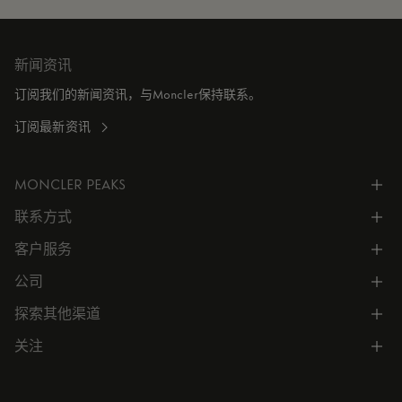
新闻资讯
订阅我们的新闻资讯，与Moncler保持联系。
订阅最新资讯
MONCLER PEAKS
联系方式
了解专属权益
客户服务
电话联系 400-0362-166
联系在线客服
公司
所有服务
向我们发送电子邮件
常见问题
探索其他渠道
公司信息
门店位置
订单跟踪
公司管理
关注
微信小程序
预约
售后服务
可持续发展
CODE MONCLER
就业机会