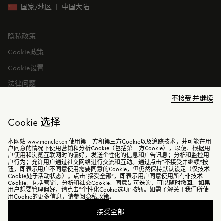
投资者关系
国家/地区
|
中国大陆
隐私政策
Cookie政策
Cookie设置
法律问题
不接受并继续
Cookie 选择
本网站 www.moncler.cn 使用第一方和第三方Cookie以及追踪技术，并可能在用
©2026 盟可睐（上海）商贸有限公司 保留所有权利
户同意的情况下使用营销和分析Cookie（包括第三方Cookie），以便：根据用
户使用和浏览互联网时的偏好，发送个性化的信息和广告讯息；分析和监控用
户行为；允许用户通过社交网络进行交流和互动。通过点击“不接受并继续”按
电子营业执照
钮，即表示用户不同意使用需要同意的Cookie，但仍然保持默认设定（仅技术
Cookie处于活动状态）。点击“接受全部”，即表示用户同意使用所有非技术
沪ICP备2021014729号-2
Cookie，包括营销、分析和社交Cookie。同意是可选的，可以随时撤回。如果
用户想要管理偏好，请点击“个性化Cookie选项”按钮。如需了解关于我们所使
沪公网安备31010602006898号
用Cookie的更多信息，请参阅
隐私政策
。
接受全部