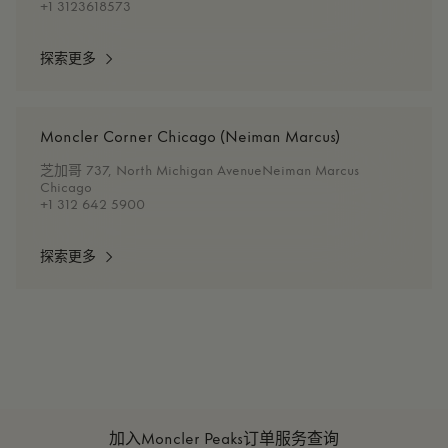
+1 3123618573
探索更多
Moncler Corner Chicago (Neiman Marcus)
芝加哥 737, North Michigan AvenueNeiman Marcus
Chicago
+1 312 642 5900
探索更多
加入Moncler Peaks
订单服务查询