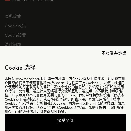
隐私政策
Cookie政策
Cookie设置
法律问题
不接受并继续
Cookie 选择
本网站 www.moncler.cn 使用第一方和第三方Cookie以及追踪技术，并可能在用
©2026 盟可睐（上海）商贸有限公司 保留所有权利
户同意的情况下使用营销和分析Cookie（包括第三方Cookie），以便：根据用
户使用和浏览互联网时的偏好，发送个性化的信息和广告讯息；分析和监控用
户行为；允许用户通过社交网络进行交流和互动。通过点击“不接受并继续”按
电子营业执照
钮，即表示用户不同意使用需要同意的Cookie，但仍然保持默认设定（仅技术
Cookie处于活动状态）。点击“接受全部”，即表示用户同意使用所有非技术
沪ICP备2021014729号-2
Cookie，包括营销、分析和社交Cookie。同意是可选的，可以随时撤回。如果
用户想要管理偏好，请点击“个性化Cookie选项”按钮。如需了解关于我们所使
沪公网安备31010602006898号
用Cookie的更多信息，请参阅
隐私政策
。
接受全部