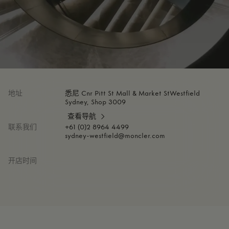
地址
悉尼 Cnr Pitt St Mall & Market StWestfield
Sydney, Shop 3009
查看导航
联系我们
+61 (0)2 8964 4499
sydney-westfield@moncler.com
开店时间