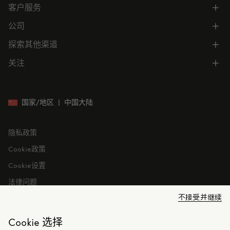
客户服务
电话联系 400-0362-166
联系在线客服
公司
所有服务
向我们发送电子邮件
常见问题
探索其他渠道
公司信息
门店位置
订单跟踪
公司管理
关注
微信小程序
预约
售后服务
可持续发展
CODE MONCLER
就业机会
投资者关系
国家/地区
|
中国大陆
隐私政策
Cookie政策
Cookie设置
法律问题
不接受并继续
Cookie 选择