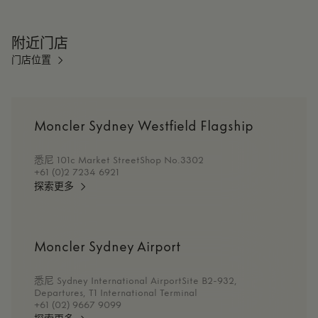
附近门店
门店位置
Moncler Sydney Westfield Flagship
悉尼 101c Market StreetShop No.3302
+61 (0)2 7234 6921
探索更多
Moncler Sydney Airport
悉尼 Sydney International AirportSite B2-932,
Departures, T1 International Terminal
+61 (02) 9667 9099