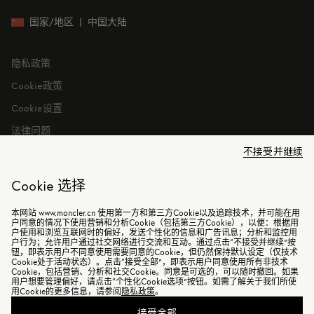
就业机会
投资者关系
国家/地区
|
中国大陆
隐私政策
Cookie政策
Cookie设置
法律问题
不接受并继续
Cookie 选择
本网站 www.moncler.cn 使用第一方和第三方Cookie以及追踪技术，并可能在用
©2026 盟可睐（上海）商贸有限公司 保留所有权利
户同意的情况下使用营销和分析Cookie（包括第三方Cookie），以便：根据用
户使用和浏览互联网时的偏好，发送个性化的信息和广告讯息；分析和监控用
户行为；允许用户通过社交网络进行交流和互动。通过点击“不接受并继续”按
电子营业执照
钮，即表示用户不同意使用需要同意的Cookie，但仍然保持默认设定（仅技术
Cookie处于活动状态）。点击“接受全部”，即表示用户同意使用所有非技术
沪ICP备2021014729号-2
Cookie，包括营销、分析和社交Cookie。同意是可选的，可以随时撤回。如果
用户想要管理偏好，请点击“个性化Cookie选项”按钮。如需了解关于我们所使
沪公网安备31010602006898号
用Cookie的更多信息，请参阅
隐私政策
。
接受全部