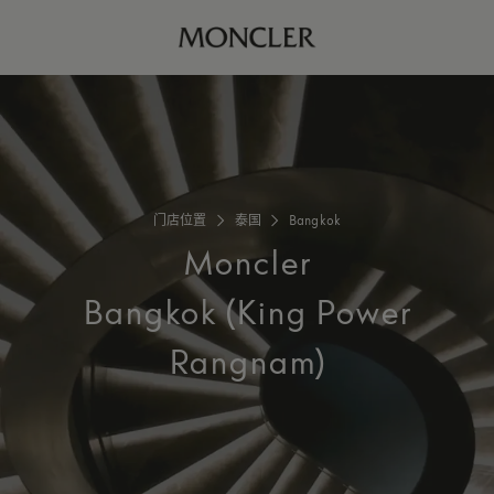
门店位置
泰国
Bangkok
Moncler
Bangkok (King Power
Rangnam)