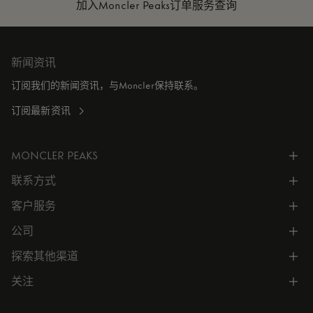
加入Moncler Peaks
订单服务查询
新闻资讯
订阅我们的新闻资讯，与Moncler保持联系。
订阅最新资讯
MONCLER PEAKS
联系方式
了解专属权益
客户服务
电话联系 400-0362-166
联系在线客服
公司
所有服务
向我们发送电子邮件
常见问题
探索其他渠道
公司信息
门店位置
订单跟踪
公司管理
关注
微信小程序
预约
售后服务
可持续发展
CODE MONCLER