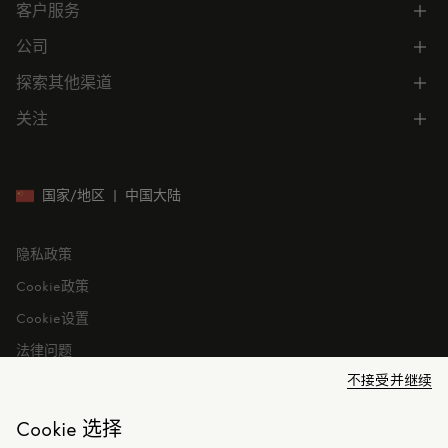
客户服务
电话联系 400-0362-166
联系在线客服
公司
所有服务
向我们发送电子邮件
常见问题
探索其他渠道
公司信息
门店位置
订单跟踪
公司管理
关注
微信小程序
预约
售后服务
可持续发展
CODE MONCLER
就业机会
投资者关系
国家/地区
|
中国大陆
隐私政策
Cookie政策
Cookie设置
法律问题
不接受并继续
Cookie 选择