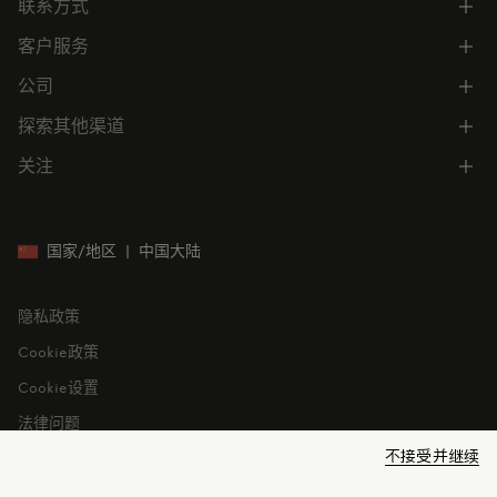
联系方式
了解专属权益
客户服务
电话联系 400-0362-166
联系在线客服
公司
所有服务
向我们发送电子邮件
常见问题
探索其他渠道
公司信息
门店位置
订单跟踪
公司管理
关注
微信小程序
预约
售后服务
可持续发展
CODE MONCLER
就业机会
投资者关系
国家/地区
|
中国大陆
隐私政策
Cookie政策
Cookie设置
法律问题
不接受并继续