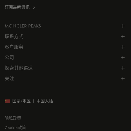
订阅最新资讯
MONCLER PEAKS
联系方式
了解专属权益
客户服务
电话联系 400-0362-166
联系在线客服
公司
所有服务
向我们发送电子邮件
常见问题
探索其他渠道
公司信息
门店位置
订单跟踪
公司管理
关注
微信小程序
预约
售后服务
可持续发展
CODE MONCLER
就业机会
投资者关系
国家/地区
|
中国大陆
隐私政策
Cookie政策