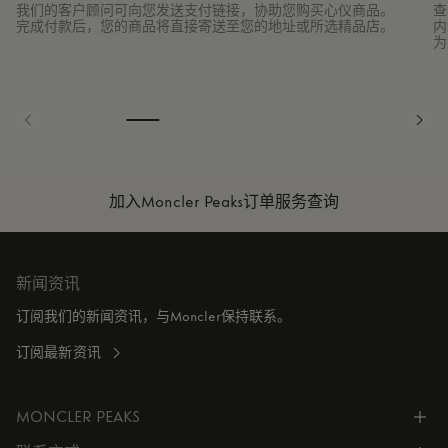
我们的客户顾问可向您发送支付链接，协助您购买心仪商品。
查
完成付款后，您的商品将直接寄送至您的地址或所选精品店。
内
为
加入Moncler Peaks
订单服务查询
新闻资讯
订阅我们的新闻资讯，与Moncler保持联系。
订阅最新资讯
MONCLER PEAKS