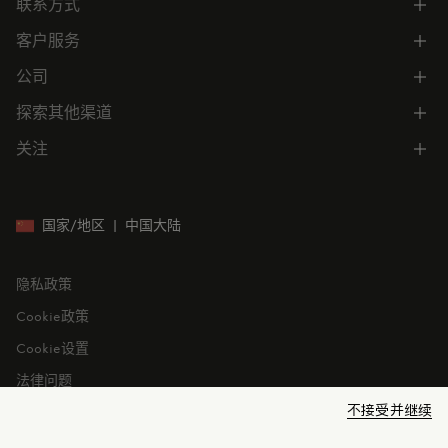
联系方式
了解专属权益
客户服务
电话联系 400-0362-166
联系在线客服
公司
所有服务
向我们发送电子邮件
常见问题
探索其他渠道
公司信息
门店位置
订单跟踪
公司管理
关注
微信小程序
预约
售后服务
可持续发展
CODE MONCLER
就业机会
投资者关系
国家/地区
|
中国大陆
隐私政策
Cookie政策
Cookie设置
法律问题
不接受并继续