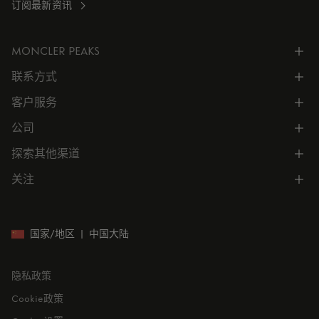
订阅最新资讯
MONCLER PEAKS
联系方式
了解专属权益
客户服务
电话联系 400-0362-166
联系在线客服
公司
所有服务
向我们发送电子邮件
常见问题
探索其他渠道
公司信息
门店位置
订单跟踪
公司管理
关注
微信小程序
预约
售后服务
可持续发展
CODE MONCLER
就业机会
投资者关系
国家/地区
|
中国大陆
隐私政策
Cookie政策