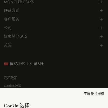
MONCLER PEAKS
联系方式
了解专属权益
客户服务
电话联系 400-0362-166
联系在线客服
公司
所有服务
向我们发送电子邮件
常见问题
探索其他渠道
公司信息
门店位置
订单跟踪
公司管理
关注
微信小程序
预约
售后服务
可持续发展
CODE MONCLER
就业机会
投资者关系
国家/地区
|
中国大陆
隐私政策
Cookie政策
Cookie设置
不接受并继续
法律问题
Cookie 选择