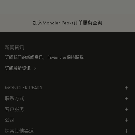
加入Moncler Peaks
订单服务查询
新闻资讯
订阅我们的新闻资讯，与Moncler保持联系。
订阅最新资讯
MONCLER PEAKS
联系方式
了解专属权益
客户服务
电话联系 400-0362-166
联系在线客服
公司
所有服务
向我们发送电子邮件
常见问题
探索其他渠道
公司信息