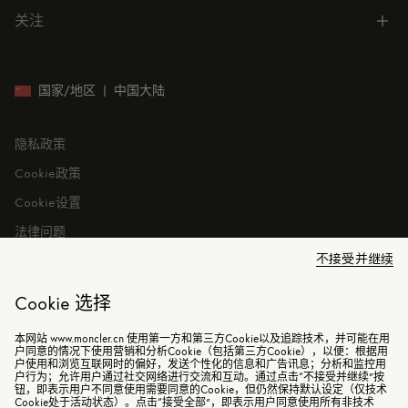
门店位置
订单跟踪
公司管理
关注
微信小程序
预约
售后服务
可持续发展
CODE MONCLER
就业机会
投资者关系
国家/地区
|
中国大陆
隐私政策
Cookie政策
Cookie设置
法律问题
不接受并继续
Cookie 选择
本网站 www.moncler.cn 使用第一方和第三方Cookie以及追踪技术，并可能在用
©2026 盟可睐（上海）商贸有限公司 保留所有权利
户同意的情况下使用营销和分析Cookie（包括第三方Cookie），以便：根据用
户使用和浏览互联网时的偏好，发送个性化的信息和广告讯息；分析和监控用
户行为；允许用户通过社交网络进行交流和互动。通过点击“不接受并继续”按
电子营业执照
钮，即表示用户不同意使用需要同意的Cookie，但仍然保持默认设定（仅技术
Cookie处于活动状态）。点击“接受全部”，即表示用户同意使用所有非技术