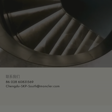
联系我们
86 028 60831569
Chengdu-SKP-South@moncler.com