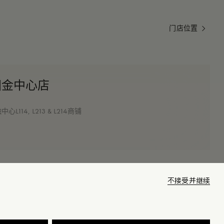
门店位置
都国金中心店
14, L213 & L214商铺
不接受并继续