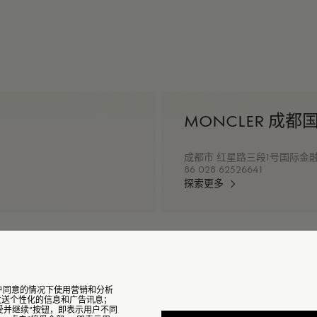
MONCLER 成
成都市 红星路三段1号国际金融中心L1
86 028 62526641
探索更多
能在用户同意的情况下使用营销和分析
，发送个性化的信息和广告讯息；
受并继续”按钮，即表示用户不同