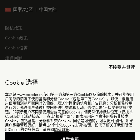
就业机会
投资者关系
国家/地区
|
中国大陆
隐私政策
Cookie政策
Cookie设置
法律问题
不接受并继续
Cookie 选择
本网站 www.moncler.cn 使用第一方和第三方Cookie以及追踪技术，并可能在用
©2026 盟可睐（上海）商贸有限公司 保留所有权利
户同意的情况下使用营销和分析Cookie（包括第三方Cookie），以便：根据用
户使用和浏览互联网时的偏好，发送个性化的信息和广告讯息；分析和监控用
户行为；允许用户通过社交网络进行交流和互动。通过点击“不接受并继续”按
电子营业执照
钮，即表示用户不同意使用需要同意的Cookie，但仍然保持默认设定（仅技术
Cookie处于活动状态）。点击“接受全部”，即表示用户同意使用所有非技术
沪ICP备2021014729号-2
Cookie，包括营销、分析和社交Cookie。同意是可选的，可以随时撤回。如果
用户想要管理偏好，请点击“个性化Cookie选项”按钮。如需了解关于我们所使
沪公网安备31010602006898号
用Cookie的更多信息，请参阅
隐私政策
。
接受全部