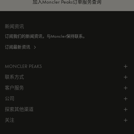
加入Moncler Peaks
订单服务查询
新闻资讯
订阅我们的新闻资讯，与Moncler保持联系。
订阅最新资讯
MONCLER PEAKS
联系方式
了解专属权益
客户服务
电话联系 400-0362-166
联系在线客服
公司
所有服务
向我们发送电子邮件
常见问题
探索其他渠道
公司信息
门店位置
订单跟踪
公司管理
关注
微信小程序
预约
售后服务
可持续发展
CODE MONCLER