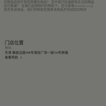
在精品店找不到您想要的商品？ 您中意尺码或颜色在当前精品
店已售罄？ 在我们品牌顾问的帮助下，您可查看moncler.cn上
是否有该商品，他们将帮助您搜索该商品并完成您的购买
门店位置
地址
天津 解放北路188号海信广场一层116号商铺
查看导航