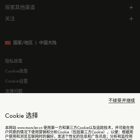
向我们发送电子邮件
常见问题
探索其他渠道
公司信息
门店位置
订单跟踪
公司管理
关注
微信小程序
预约
售后服务
可持续发展
CODE MONCLER
就业机会
投资者关系
国家/地区
|
中国大陆
隐私政策
Cookie政策
Cookie设置
法律问题
不接受并继续
Cookie 选择
本网站 www.moncler.cn 使用第一方和第三方Cookie以及追踪技术，并可能在用
©2026 盟可睐（上海）商贸有限公司 保留所有权利
户同意的情况下使用营销和分析Cookie（包括第三方Cookie），以便：根据用
户使用和浏览互联网时的偏好，发送个性化的信息和广告讯息；分析和监控用