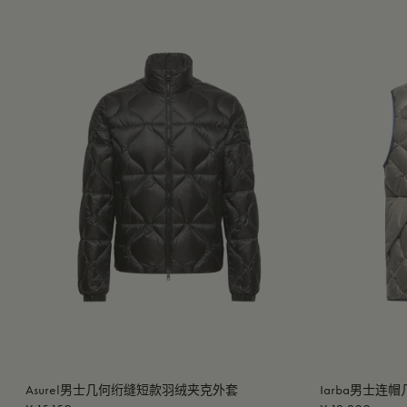
Asurel男士几何绗缝短款羽绒夹克外套
Iarba男士连