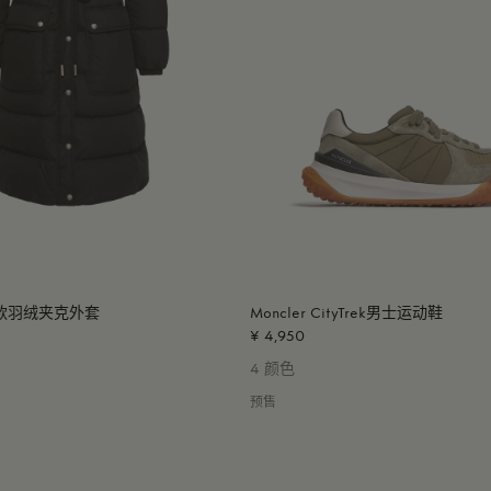
长款羽绒夹克外套
Moncler CityTrek男士运动鞋
¥ 4,950
4 颜色
预售