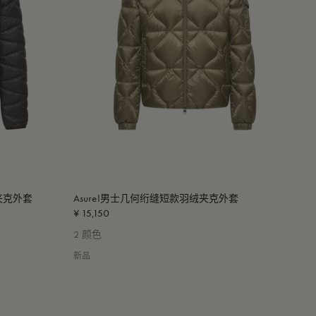
夹克外套
Asurel男士几何绗缝短款羽绒夹克外套
¥ 15,150
2 颜色
新品