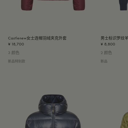
Castlenew女士连帽羽绒夹克外套
男士标识罗纹
¥ 18,700
¥ 8,800
3 颜色
2 颜色
新品特别款
新品