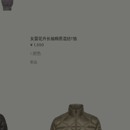
女婴花卉长袖棉质混纺T恤
¥ 1,550
1 颜色
新品