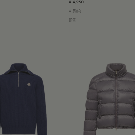
¥ 4,950
4 颜色
预售