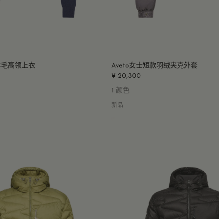
羊毛高领上衣
Aveto女士短款羽绒夹克外套
¥ 20,300
1 颜色
新品