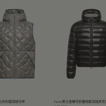
帽几何绗缝羽绒马甲
Forzo男士连帽可折叠短款羽绒夹克