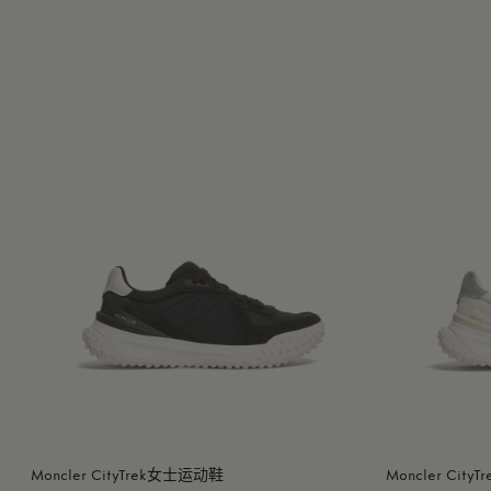
Moncler CityTrek女士运动鞋
Moncler Cit