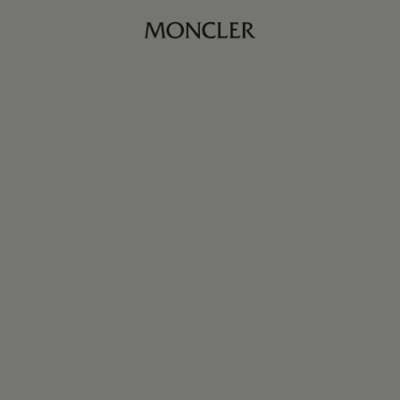
商品已下架
商品缺货？
查看相似商品
黑色
均码
订阅到货通知