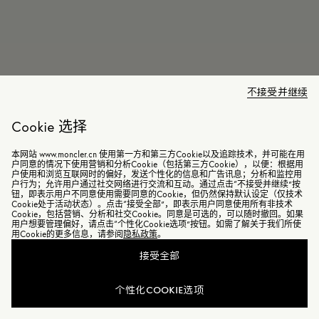
不接受并继续
Cookie 选择
本网站 www.moncler.cn 使用第一方和第三方Cookie以及追踪技术，并可能在用
户同意的情况下使用营销和分析Cookie（包括第三方Cookie），以便：根据用
户使用和浏览互联网时的偏好，发送个性化的信息和广告讯息；分析和监控用
户行为；允许用户通过社交网络进行交流和互动。通过点击“不接受并继续”按
钮，即表示用户不同意使用需要同意的Cookie，但仍然保持默认设定（仅技术
Cookie处于活动状态）。点击“接受全部”，即表示用户同意使用所有非技术
Cookie，包括营销、分析和社交Cookie。同意是可选的，可以随时撤回。如果

Alchemy男士行李袋
用户想要管理偏好，请点击“个性化Cookie选项”按钮。如需了解关于我们所使
用Cookie的更多信息，请参阅
隐私政策
。
¥ 10,000
接受全部
购指定商品订单金额超过￥5,000即可尊享花呗分期免息
个性化COOKIE选项
Alchemy男士行李袋功能实用、时尚百搭，适用于收纳日常
物品，是出行常备时尚单品。