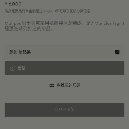
¥ 6,000
购指定商品订单金额超过￥5,000即可尊享花呗分期免息
Mahpee男士夹克采用抗撕裂尼龙制成，是7 Moncler Frgmt
藤原浩系列打造的单品。
颜色:
星钻黑
售罄
查找我的尺码
商品已下架