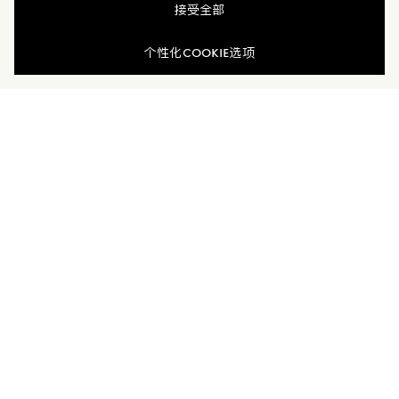
接受全部
个性化COOKIE选项
男士运动裤
男士短裤
¥ 6,200
¥ 6,200
新品