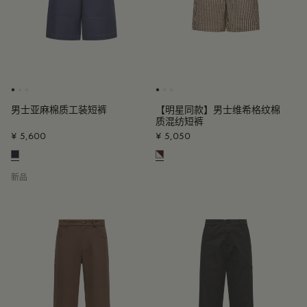
男士亚麻棉质工装短裤
【明星同款】男士维希格纹棉
质混纺短裤
¥ 5,600
¥ 5,050
新品