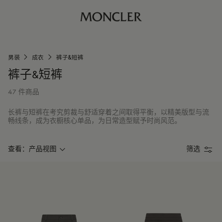
男装
成衣
裤子&短裤
裤子&短裤
47 件商品
长裤与短裤在考究剪裁与舒适穿着之间取得平衡，以精美版型与流
畅线条，成为衣橱核心单品，为日常造型赋予时尚风范。
查看：产品视图
筛选
产品视图
模特视图