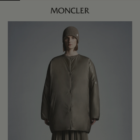
商品已下架
宽松版型设计宽松版型裁剪肩部，衣身更为
查找我的尺码
宽松。模特所穿尺码为 1，身高为 179 cm厘
灰棕色
米。
身体维度与尺码
00
USA XXS
订阅到货通知
0
USA XS
订阅到货通知
1
USA S
订阅到货通知
2
USA M
订阅到货通知