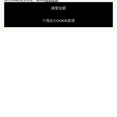
用Cookie的更多信息，请参阅
隐私政策
。
接受全部
个性化COOKIE选项
加入Moncler Peaks
订单服务查询
新闻资讯
订阅我们的新闻资讯，与Moncler保持联系。
订阅最新资讯
MONCLER PEAKS
联系方式
了解专属权益
客户服务
电话联系 400-0362-166