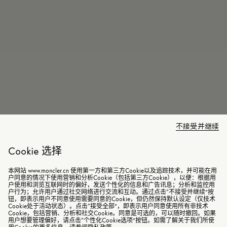
不接受并继续
Cookie 选择
本网站 www.moncler.cn 使用第一方和第三方Cookie以及追踪技术，并可能在用
户同意的情况下使用营销和分析Cookie（包括第三方Cookie），以便：根据用
户使用和浏览互联网时的偏好，发送个性化的信息和广告讯息；分析和监控用
户行为；允许用户通过社交网络进行交流和互动。通过点击“不接受并继续”按
钮，即表示用户不同意使用需要同意的Cookie，但仍然保持默认设定（仅技术
Cookie处于活动状态）。点击“接受全部”，即表示用户同意使用所有非技术
Cookie，包括营销、分析和社交Cookie。同意是可选的，可以随时撤回。如果
用户想要管理偏好，请点击“个性化Cookie选项”按钮。如需了解关于我们所使