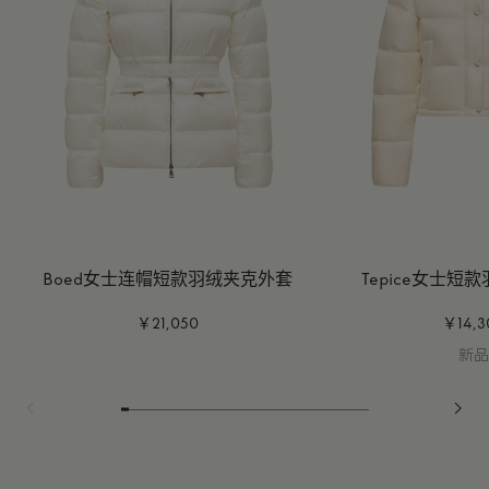
Boed女士连帽短款羽绒夹克外套
Tepice女士短
￥21,050
￥14,3
新