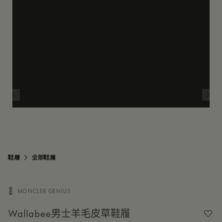
鞋履
全部鞋履
MONCLER GENIUS

Wallabee男士羊毛皮草鞋履