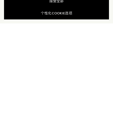
接受全部
配送与退换货
个性化COOKIE选项
联系我们
加入Moncler Peaks
订单服务查询
新闻资讯
订阅我们的新闻资讯，与Moncler保持联系。
订阅最新资讯
MONCLER PEAKS
联系方式
了解专属权益
客户服务
电话联系 400-0362-166
联系在线客服
公司
所有服务