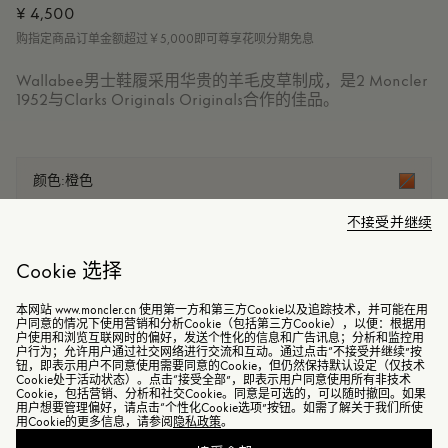
¥ 4,500
购指定商品订单金额超过￥5,000即可尊享花呗分期免息
Wallabee男士鞋履采用华贵的羊毛皮草制成，是2 Moncler
1952与Clarks Originals Originals合作的佳品。
颜色:
橙色
不接受并继续
售罄
Cookie 选择
本网站 www.moncler.cn 使用第一方和第三方Cookie以及追踪技术，并可能在用
户同意的情况下使用营销和分析Cookie（包括第三方Cookie），以便：根据用
商品已下架
户使用和浏览互联网时的偏好，发送个性化的信息和广告讯息；分析和监控用
户行为；允许用户通过社交网络进行交流和互动。通过点击“不接受并继续”按
钮，即表示用户不同意使用需要同意的Cookie，但仍然保持默认设定（仅技术
Cookie处于活动状态）。点击“接受全部”，即表示用户同意使用所有非技术
Cookie，包括营销、分析和社交Cookie。同意是可选的，可以随时撤回。如果
用户想要管理偏好，请点击“个性化Cookie选项”按钮。如需了解关于我们所使
细节与保养
用Cookie的更多信息，请参阅
隐私政策
。