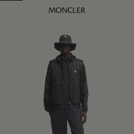
立即购买
查找我的尺码
海军蓝色
商品缺货？
查看相似商品
身体维度与尺码
蜜桃粉色
46
USA S
订阅到货通知
48
USA M
最后一件
50
USA L
最后一件
52
USA XL
订阅到货通知