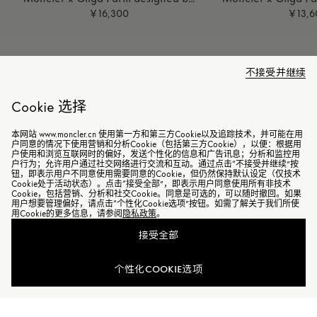
Donald Glover
Donald G
￥16,300
￥13,6
不接受并继续
Cookie 选择
本网站 www.moncler.cn 使用第一方和第三方Cookie以及追踪技术，并可能在用
户同意的情况下使用营销和分析Cookie（包括第三方Cookie），以便：根据用
户使用和浏览互联网时的偏好，发送个性化的信息和广告讯息；分析和监控用
户行为；允许用户通过社交网络进行交流和互动。通过点击“不接受并继续”按
钮，即表示用户不同意使用需要同意的Cookie，但仍然保持默认设定（仅技术
Cookie处于活动状态）。点击“接受全部”，即表示用户同意使用所有非技术
Cookie，包括营销、分析和社交Cookie。同意是可选的，可以随时撤回。如果
用户想要管理偏好，请点击“个性化Cookie选项”按钮。如需了解关于我们所使
用Cookie的更多信息，请参阅
隐私政策
。
接受全部
查看相似商品
个性化COOKIE选项