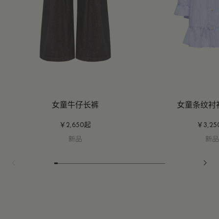
女童牛仔长裤
女童条纹衬
￥2,650起
￥3,2
新品
新