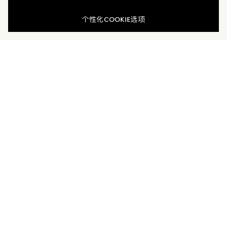
个性化COOKIE选项
加入Moncler Peaks
订单服务查询
新闻资讯
订阅我们的新闻资讯，与Moncler保持联系。
订阅最新资讯
MONCLER PEAKS
联系方式
了解专属权益
客户服务
电话联系 400-0362-166
联系在线客服
公司
所有服务