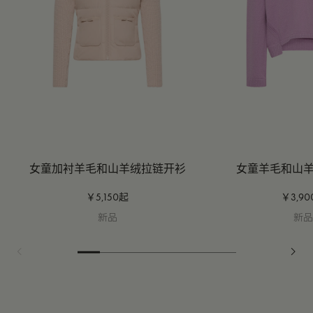
女童加衬羊毛和山羊绒拉链开衫
女童羊毛和山
￥5,150起
￥3,9
新品
新