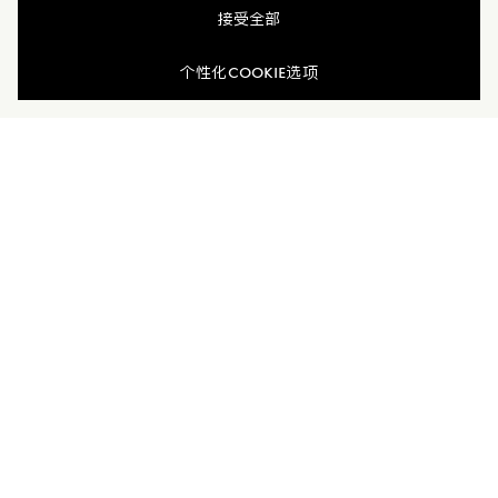
接受全部
查看相似商品
个性化COOKIE选项
加入Moncler Peaks
订单服务查询
新闻资讯
订阅我们的新闻资讯，与Moncler保持联系。
订阅最新资讯
MONCLER PEAKS
联系方式
了解专属权益
客户服务
电话联系 400-0362-166