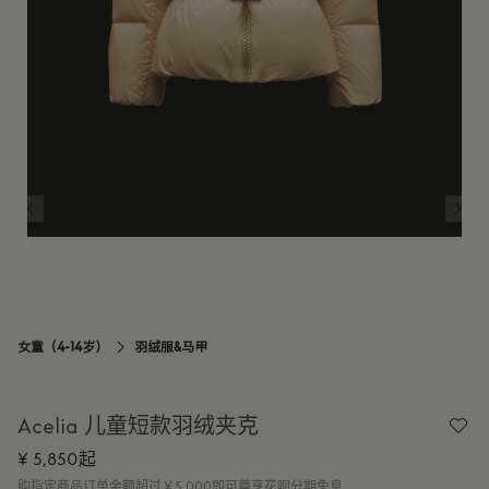
12Y
订阅到货通知
14Y
订阅到货通知
女童（4-14岁）
羽绒服&马甲

Acelia 儿童短款羽绒夹克
¥ 5,850起
购指定商品订单金额超过￥5,000即可尊享花呗分期免息