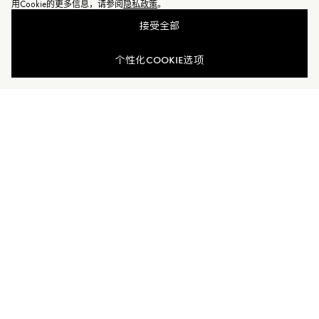
用Cookie的更多信息，请参阅
隐私政策
。
接受全部
查看相似商品
个性化COOKIE选项
加入Moncler Peaks
订单服务查询
新闻资讯
订阅我们的新闻资讯，与Moncler保持联系。
订阅最新资讯
MONCLER PEAKS
联系方式
了解专属权益
客户服务
电话联系 400-0362-166