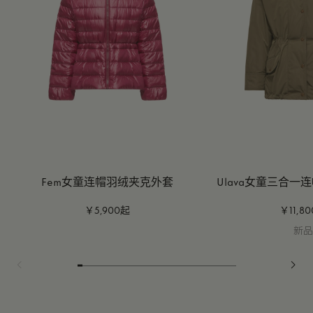
Fem女童连帽羽绒夹克外套
Ulava女童三合
￥5,900起
￥11,8
新