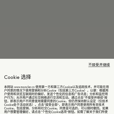
不接受并继续
Cookie 选择
本网站 www.moncler.cn 使用第一方和第三方Cookie以及追踪技术，并可能在用
户同意的情况下使用营销和分析Cookie（包括第三方Cookie），以便：根据用
户使用和浏览互联网时的偏好，发送个性化的信息和广告讯息；分析和监控用
户行为；允许用户通过社交网络进行交流和互动。通过点击“不接受并继续”按
钮，即表示用户不同意使用需要同意的Cookie，但仍然保持默认设定（仅技术
Cookie处于活动状态）。点击“接受全部”，即表示用户同意使用所有非技术
Cookie，包括营销、分析和社交Cookie。同意是可选的，可以随时撤回。如果
用户想要管理偏好，请点击“个性化Cookie选项”按钮。如需了解关于我们所使