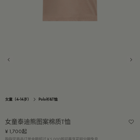
14Y
订阅到货通知
女童（4-14岁）
Polo衫&T恤

女童泰迪熊图案棉质T恤
¥ 1,700起
购指定商品订单金额超过￥5,000即可尊享花呗分期免息