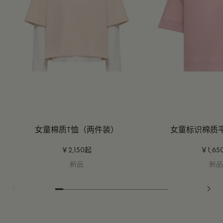
女童棉质T恤（两件装）
女童标识棉质
￥2,150起
￥1,65
新品
新