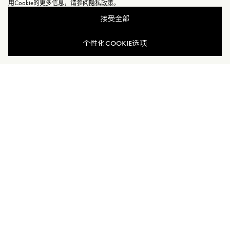
用Cookie的更多信息，请参阅
隐私政策
。
接受全部
查看相似商品
个性化COOKIE选项
加入Moncler Peaks
订单服务查询
新闻资讯
订阅我们的新闻资讯，与Moncler保持联系。
订阅最新资讯
MONCLER PEAKS
联系方式
了解专属权益
客户服务
电话联系 400-0362-166