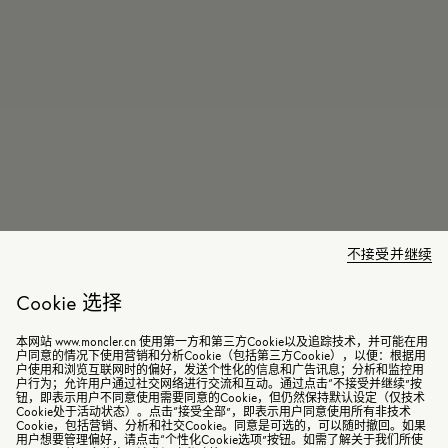
不接受并继续
Cookie 选择
本网站 www.moncler.cn 使用第一方和第三方Cookie以及追踪技术，并可能在用
户同意的情况下使用营销和分析Cookie（包括第三方Cookie），以便：根据用
户使用和浏览互联网时的偏好，发送个性化的信息和广告讯息；分析和监控用
户行为；允许用户通过社交网络进行交流和互动。通过点击“不接受并继续”按
钮，即表示用户不同意使用需要同意的Cookie，但仍然保持默认设定（仅技术
Cookie处于活动状态）。点击“接受全部”，即表示用户同意使用所有非技术
Cookie，包括营销、分析和社交Cookie。同意是可选的，可以随时撤回。如果
用户想要管理偏好，请点击“个性化Cookie选项”按钮。如需了解关于我们所使