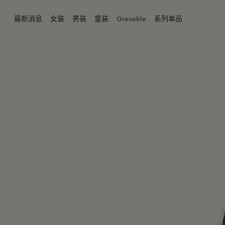
珊瑚粉色
最新消息
女装
男装
童装
Grenoble
系列单品
商品缺货？
4Y
6Y
身体维
8Y
10Y
12Y
14Y