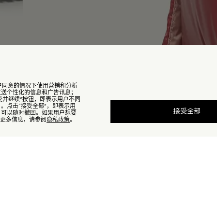
能在用户同意的情况下使用营销和分析
，发送个性化的信息和广告讯息；
受并继续”按钮，即表示用户不同
）。点击“接受全部”，即表示用

: 珊瑚粉色
售罄
接受全部
的，可以随时撤回。如果用户想要
瑚粉色
查找我的尺码
e的更多信息，请参阅
隐私政策
。
品缺货？
查看相似商品
订阅到货通知
订阅到货通知
造。
订阅到货通知