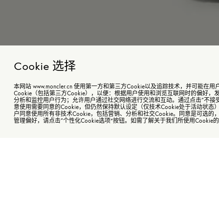
Cookie 选择
本网站 www.moncler.cn 使用第一方和第三方Cookie以及追踪技术，并可
Cookie（包括第三方Cookie），以便：根据用户使用和浏览互联网时的偏好
分析和监控用户行为；允许用户通过社交网络进行交流和互动。通过点击“不接
意使用需要同意的Cookie，但仍然保持默认设定（仅技术Cookie处于活动状态
Parana女童连帽羽绒夹克外套
￥8,100起
颜色
户同意使用所有非技术Cookie，包括营销、分析和社交Cookie。同意是可选
珊
管理偏好，请点击“个性化Cookie选项”按钮。如需了解关于我们所使用Cooki
商
Parana女童连帽羽绒夹克外套
4Y
¥ 8,100起
购指定商品订单金额超过￥5,000即可尊享花呗分期免息
6Y
Parana羽绒夹克演绎Moncler的经典单品，专为女童焕新打
8Y