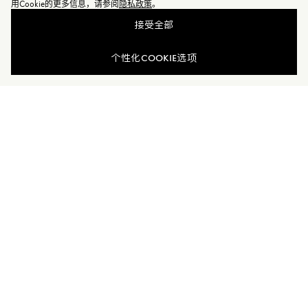
用Cookie的更多信息，请参阅
隐私政策
。
接受全部
查看相似商品
个性化COOKIE选项
加入Moncler Peaks
订单服务查询
新闻资讯
订阅我们的新闻资讯，与Moncler保持联系。
订阅最新资讯
MONCLER PEAKS
联系方式
了解专属权益
客户服务
电话联系 400-0362-166