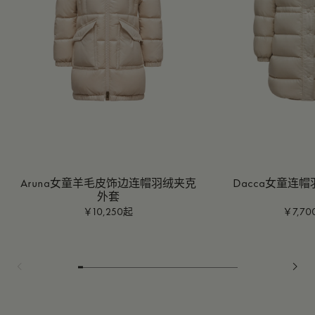
Aruna女童羊毛皮饰边连帽羽绒夹克
Dacca女童连
外套
￥10,250起
￥7,7