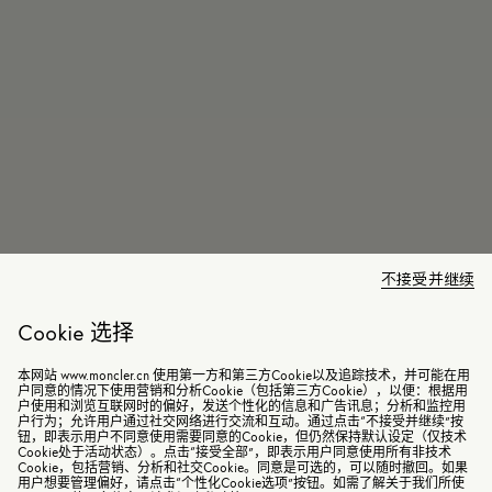
不接受并继续
Cookie 选择
本网站 www.moncler.cn 使用第一方和第三方Cookie以及追踪技术，并可能在用
户同意的情况下使用营销和分析Cookie（包括第三方Cookie），以便：根据用
户使用和浏览互联网时的偏好，发送个性化的信息和广告讯息；分析和监控用
户行为；允许用户通过社交网络进行交流和互动。通过点击“不接受并继续”按
钮，即表示用户不同意使用需要同意的Cookie，但仍然保持默认设定（仅技术
Cookie处于活动状态）。点击“接受全部”，即表示用户同意使用所有非技术
Cookie，包括营销、分析和社交Cookie。同意是可选的，可以随时撤回。如果
用户想要管理偏好，请点击“个性化Cookie选项”按钮。如需了解关于我们所使