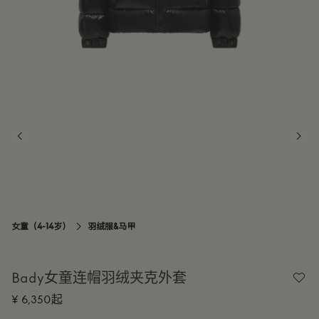
女童（4-14岁）
羽绒服&马甲

Bady女童连帽羽绒夹克外套
¥ 6,350起