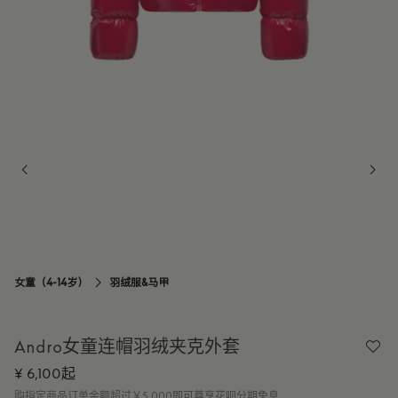
14Y
订阅到货通知
女童（4-14岁）
羽绒服&马甲

Andro女童连帽羽绒夹克外套
¥ 6,100起
购指定商品订单金额超过￥5,000即可尊享花呗分期免息