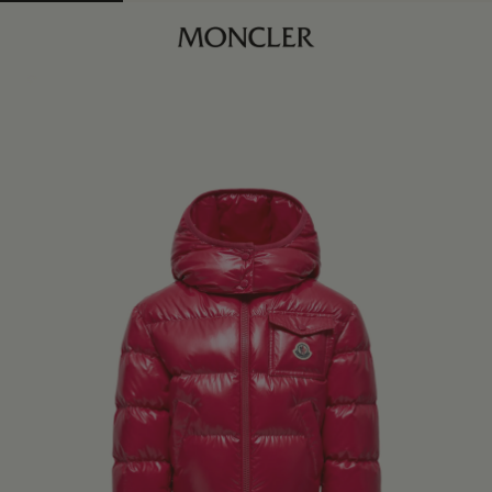
商品已下架
查找我的尺码
珊瑚粉色
商品缺货？
查看相似商品
身体维度与尺码
4Y
订阅到货通知
6Y
订阅到货通知
8Y
订阅到货通知
10Y
订阅到货通知
12Y
订阅到货通知