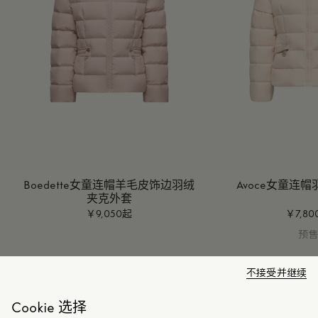
Boedette女童连帽羊毛皮饰边羽绒
Avoce女童连
夹克外套
￥9,050起
￥7,8
预
不接受并继续
Cookie 选择