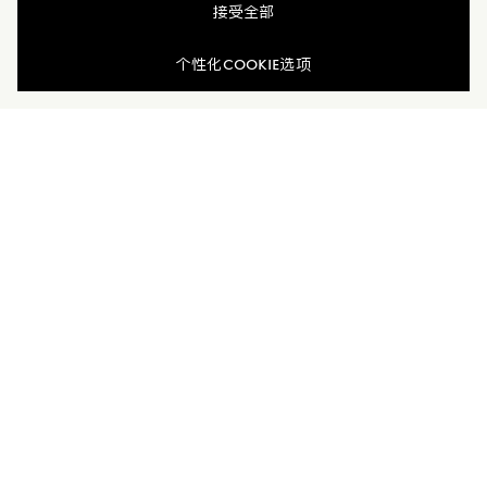
接受全部
商品缺货？
查看相似商品
查看相似商品
个性化COOKIE选项
配送与退换货
联系我们
加入Moncler Peaks
订单服务查询
新闻资讯
订阅我们的新闻资讯，与Moncler保持联系。
订阅最新资讯
MONCLER PEAKS
联系方式
了解专属权益