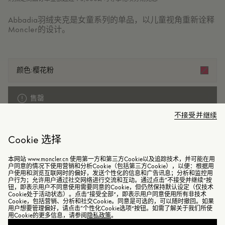
Abbadia羽绒夹克是女童系列的单品，以儿童视角重新诠释
Moncler的设计。
颜色:
樱花粉
售罄
不接受并继续
查找我的尺码
Cookie 选择
本网站 www.moncler.cn 使用第一方和第三方Cookie以及追踪技术，并可能在用
户同意的情况下使用营销和分析Cookie（包括第三方Cookie），以便：根据用
商品已下架
户使用和浏览互联网时的偏好，发送个性化的信息和广告讯息；分析和监控用
户行为；允许用户通过社交网络进行交流和互动。通过点击“不接受并继续”按
钮，即表示用户不同意使用需要同意的Cookie，但仍然保持默认设定（仅技术
Cookie处于活动状态）。点击“接受全部”，即表示用户同意使用所有非技术
Cookie，包括营销、分析和社交Cookie。同意是可选的，可以随时撤回。如果
用户想要管理偏好，请点击“个性化Cookie选项”按钮。如需了解关于我们所使
细节与保养
用Cookie的更多信息，请参阅
隐私政策
。