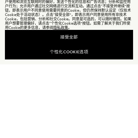
户使用和浏览互联网时的偏好，发送个性化的信息和广告讯息；分析和监控用
户行为；允许用户通过社交网络进行交流和互动。通过点击“不接受并继续”按
钮，即表示用户不同意使用需要同意的Cookie，但仍然保持默认设定（仅技术
Cookie处于活动状态）。点击“接受全部”，即表示用户同意使用所有非技术
Cookie，包括营销、分析和社交Cookie。同意是可选的，可以随时撤回。如果
用户想要管理偏好，请点击“个性化Cookie选项”按钮。如需了解关于我们所使
用Cookie的更多信息，请参阅
隐私政策
。
接受全部
个性化COOKIE选项
加入Moncler Peaks
订单服务查询
新闻资讯
订阅我们的新闻资讯，与Moncler保持联系。
订阅最新资讯