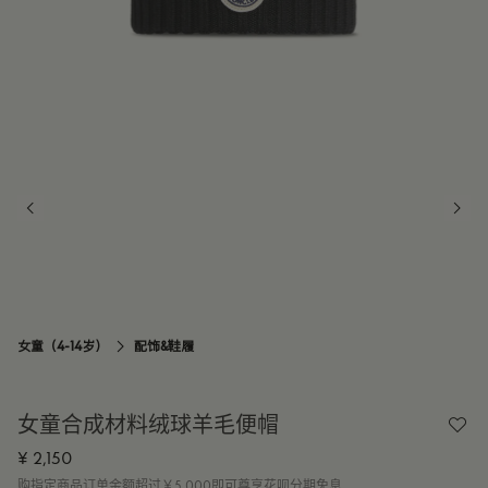
女童（4-14岁）
配饰&鞋履

女童合成材料绒球羊毛便帽
¥ 2,150
购指定商品订单金额超过￥5,000即可尊享花呗分期免息