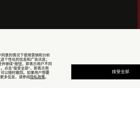
能在用户同意的情况下使用营销和分析
，发送个性化的信息和广告讯息；
受并继续”按钮，即表示用户不同
）。点击“接受全部”，即表示用

: 南瓜黄
售罄
接受全部
的，可以随时撤回。如果用户想要
瓜黄
查找我的尺码
e的更多信息，请参阅
隐私政策
。
品缺货？
查看相似商品
订阅到货通知
订阅到货通知
感日常
订阅到货通知