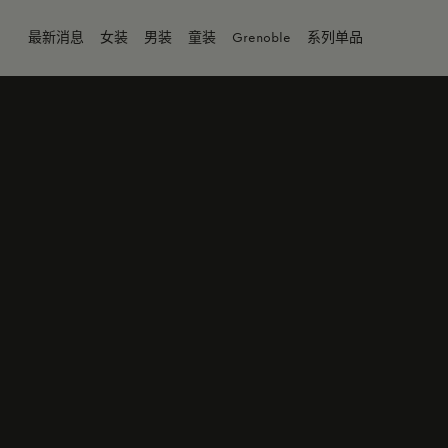
南瓜黄
最新消息
女装
男装
童装
Grenoble
系列单品
商品缺货？
4Y
5Y
身体维
6Y
8Y
10Y
12Y
14Y