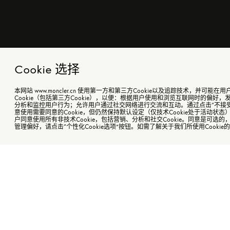
Cookie 选择
本网站 www.moncler.cn 使用第一方和第三方Cookie以及追踪技术，并可
Cookie（包括第三方Cookie），以便：根据用户使用和浏览互联网时的偏好
分析和监控用户行为；允许用户通过社交网络进行交流和互动。通过点击“不接
意使用需要同意的Cookie，但仍然保持默认设定（仅技术Cookie处于活动状态
Idil 儿童短款羽绒夹克
￥6,850起
颜色
户同意使用所有非技术Cookie，包括营销、分析和社交Cookie。同意是可选
南
管理偏好，请点击“个性化Cookie选项”按钮。如需了解关于我们所使用Cooki
商
Idil 儿童短款羽绒夹克
4Y
¥ 6,850起
购指定商品订单金额超过￥5,000即可尊享花呗分期免息
5Y
Idil男童羽绒服是Moncler风范与实用舒适的代名词，为动
衣橱注入新生。
6Y