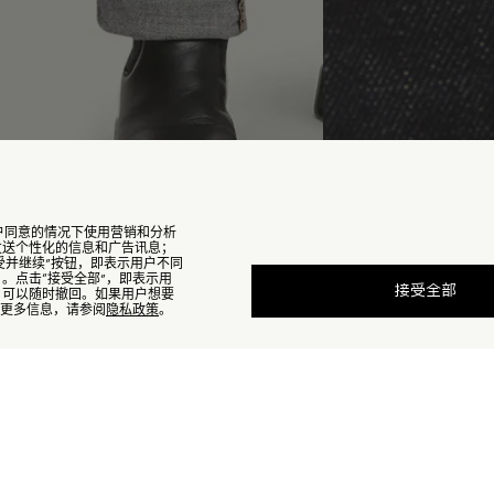
能在用户同意的情况下使用营销和分析
，发送个性化的信息和广告讯息；
受并继续”按钮，即表示用户不同
）。点击“接受全部”，即表示用

: 海军蓝色
售罄
接受全部
的，可以随时撤回。如果用户想要
军蓝色
查找我的尺码
e的更多信息，请参阅
隐私政策
。
品缺货？
查看相似商品
订阅到货通知
订阅到货通知