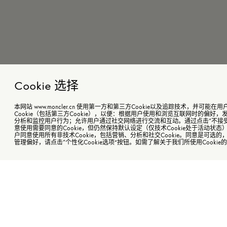
Cookie 选择
本网站 www.moncler.cn 使用第一方和第三方Cookie以及追踪技术，并可
Cookie（包括第三方Cookie），以便：根据用户使用和浏览互联网时的偏好
分析和监控用户行为；允许用户通过社交网络进行交流和互动。通过点击“不接
意使用需要同意的Cookie，但仍然保持默认设定（仅技术Cookie处于活动状态
男童直筒牛仔裤
￥3,150起
颜色
户同意使用所有非技术Cookie，包括营销、分析和社交Cookie。同意是可选
海
管理偏好，请点击“个性化Cookie选项”按钮。如需了解关于我们所使用Cooki
商
男童直筒牛仔裤
4Y
¥ 3,150起
购指定商品订单金额超过￥5,000即可尊享花呗分期免息
6Y