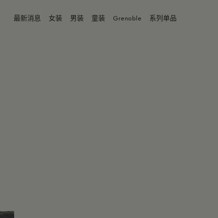
海军蓝色
最新消息
女装
男装
童装
Grenoble
系列单品
商品缺货？
4Y
身体维
6Y
8Y
10Y
12Y
14Y