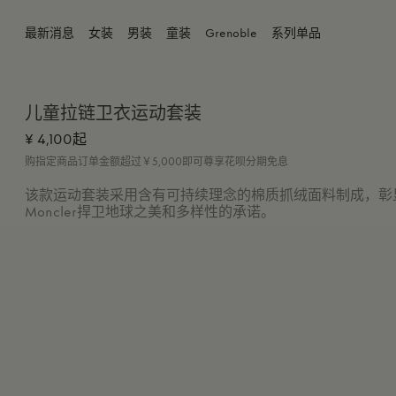
4Y
黑色
最新消息
女装
男装
童装
Grenoble
系列单品
5Y
儿童拉链卫衣运动套装
6Y
¥ 4,100起
8Y
购指定商品订单金额超过￥5,000即可尊享花呗分期免息
该款运动套装采用含有可持续理念的棉质抓绒面料制成，彰
10Y
Moncler捍卫地球之美和多样性的承诺。
12Y
14Y