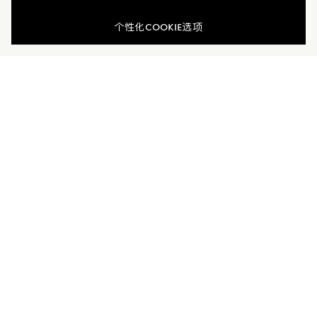
个性化COOKIE选项
加入Moncler Peaks
订单服务查询
新闻资讯
订阅我们的新闻资讯，与Moncler保持联系。
订阅最新资讯
MONCLER PEAKS
联系方式
了解专属权益
客户服务
电话联系 400-0362-166
联系在线客服
公司
所有服务