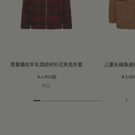
男童格纹羊毛混纺衬衫式夹克外套
儿童长袖泰迪
￥4,900起
￥3,6
新品