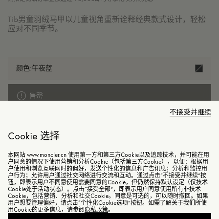
Tib男童羽绒马甲以儿童视角重新诠释经典款式设计，轻松
应对不同季节。
颜色:
午夜蓝
售罄
不接受并继续
查找我的尺码
Cookie 选择
本网站 www.moncler.cn 使用第一方和第三方Cookie以及追踪技术，并可能在用
户同意的情况下使用营销和分析Cookie（包括第三方Cookie），以便：根据用
商品已下架
户使用和浏览互联网时的偏好，发送个性化的信息和广告讯息；分析和监控用
户行为；允许用户通过社交网络进行交流和互动。通过点击“不接受并继续”按
钮，即表示用户不同意使用需要同意的Cookie，但仍然保持默认设定（仅技术
Cookie处于活动状态）。点击“接受全部”，即表示用户同意使用所有非技术
Cookie，包括营销、分析和社交Cookie。同意是可选的，可以随时撤回。如果
用户想要管理偏好，请点击“个性化Cookie选项”按钮。如需了解关于我们所使
细节与保养
用Cookie的更多信息，请参阅
隐私政策
。