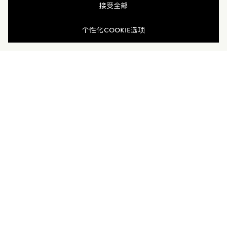
接受全部
配送与退换货
个性化COOKIE选项
联系我们
探索更多
为您臻选