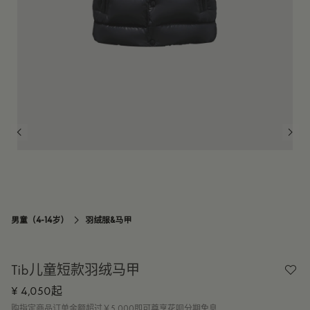
男童（4-14岁）
羽绒服&马甲

Tib儿童短款羽绒马甲
¥ 4,050起
购指定商品订单金额超过￥5,000即可尊享花呗分期免息