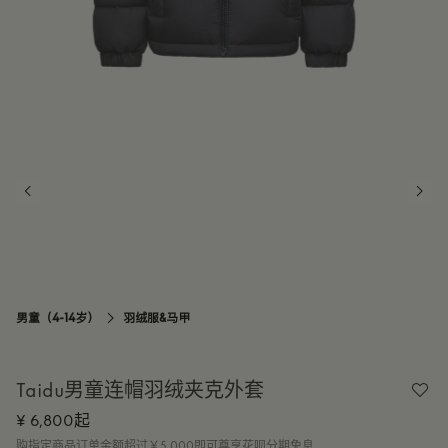
14Y
订阅到货通知
男童（4-14岁）
羽绒服&马甲

Taidu男童连帽羽绒夹克外套
¥ 6,800起
购指定商品订单金额超过￥5,000即可尊享花呗分期免息