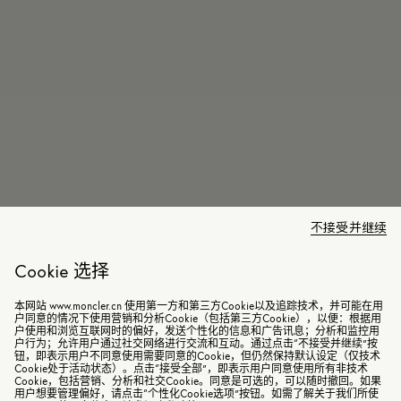
不接受并继续
Cookie 选择
本网站 www.moncler.cn 使用第一方和第三方Cookie以及追踪技术，并可能在用
户同意的情况下使用营销和分析Cookie（包括第三方Cookie），以便：根据用
户使用和浏览互联网时的偏好，发送个性化的信息和广告讯息；分析和监控用
户行为；允许用户通过社交网络进行交流和互动。通过点击“不接受并继续”按
钮，即表示用户不同意使用需要同意的Cookie，但仍然保持默认设定（仅技术
Cookie处于活动状态）。点击“接受全部”，即表示用户同意使用所有非技术
Cookie，包括营销、分析和社交Cookie。同意是可选的，可以随时撤回。如果
用户想要管理偏好，请点击“个性化Cookie选项”按钮。如需了解关于我们所使