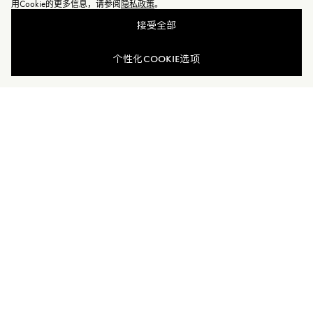
用Cookie的更多信息，请参阅
隐私政策
。
接受全部
查看相似商品
个性化COOKIE选项
加入Moncler Peaks
订单服务查询
新闻资讯
订阅我们的新闻资讯，与Moncler保持联系。
订阅最新资讯
MONCLER PEAKS
联系方式
了解专属权益
客户服务
电话联系 400-0362-166