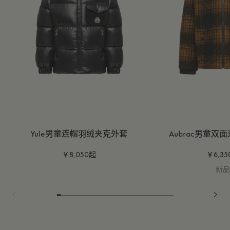
Yule男童连帽羽绒夹克外套
Aubrac男童双
￥8,050起
￥6,3
新