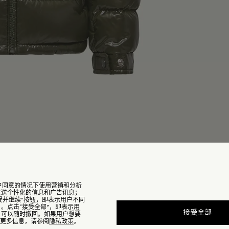
能在用户同意的情况下使用营销和分析
，发送个性化的信息和广告讯息；
受并继续”按钮，即表示用户不同
）。点击“接受全部”，即表示用

: 橄榄绿
售罄
接受全部
的，可以随时撤回。如果用户想要
榄绿
查找我的尺码
e的更多信息，请参阅
隐私政策
。