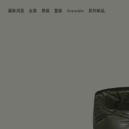
橄榄绿
最新消息
女装
男装
童装
Grenoble
系列单品
商品缺货？
4Y
身体维
6Y
8Y
10Y
12Y
14Y