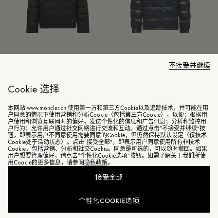
不接受并继续
Acorus男童可折叠羽绒夹克外
New Moncler Maya男童连帽羽
套
绒夹克外套
Cookie 选择
¥ 4,100起
¥ 7,100起
本网站 www.moncler.cn 使用第一方和第三方Cookie以及追踪技术，并可能在用
户同意的情况下使用营销和分析Cookie（包括第三方Cookie），以便：根据用
户使用和浏览互联网时的偏好，发送个性化的信息和广告讯息；分析和监控用
预售
户行为；允许用户通过社交网络进行交流和互动。通过点击“不接受并继续”按
钮，即表示用户不同意使用需要同意的Cookie，但仍然保持默认设定（仅技术
Cookie处于活动状态）。点击“接受全部”，即表示用户同意使用所有非技术
Cookie，包括营销、分析和社交Cookie。同意是可选的，可以随时撤回。如果
用户想要管理偏好，请点击“个性化Cookie选项”按钮。如需了解关于我们所使
用Cookie的更多信息，请参阅
隐私政策
。
接受全部
个性化COOKIE选项