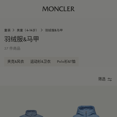
童装
男童（4-14岁）
羽绒服&马甲
羽绒服&马甲
37 件商品
夹克&风衣
运动衫&卫衣
Polo衫&T恤
筛选