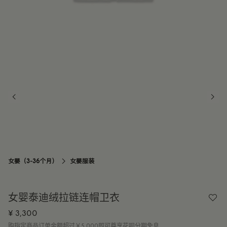
2Y
订阅到货通知
3Y
订阅到货通知
女婴（3-36个月）
女婴服装

女婴泰迪绒拉链连帽卫衣
¥ 3,300
购指定商品订单金额超过￥5,000即可尊享花呗分期免息