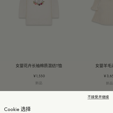
女婴花卉长袖棉质混纺T恤
女婴羊毛
￥1,550
￥3,6
新品
新
不接受并继续
Cookie 选择