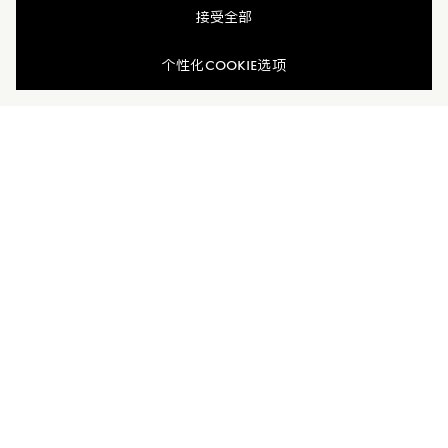
接受全部
查看相似商品
个性化COOKIE选项
加入Moncler Peaks
订单服务查询
新闻资讯
订阅我们的新闻资讯，与Moncler保持联系。
订阅最新资讯
MONCLER PEAKS
联系方式
了解专属权益
客户服务
电话联系 400-0362-166