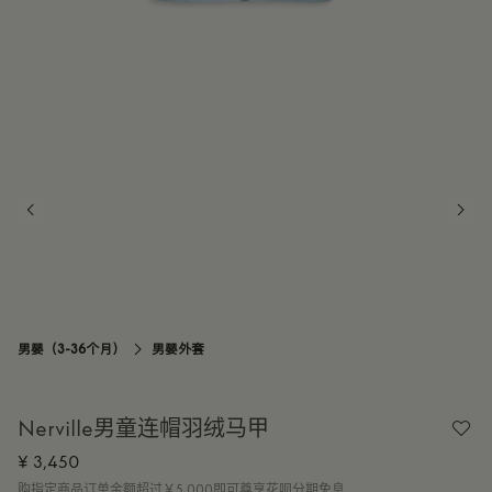
2Y
订阅到货通知
3Y
订阅到货通知
男婴（3-36个月）
男婴外套

Nerville男童连帽羽绒马甲
¥ 3,450
购指定商品订单金额超过￥5,000即可尊享花呗分期免息